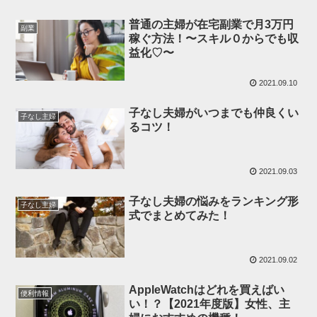
普通の主婦が在宅副業で月3万円
副業
稼ぐ方法！〜スキル０からでも収
益化♡〜
2021.09.10
子なし夫婦がいつまでも仲良くい
子なし主婦
るコツ！
2021.09.03
子なし夫婦の悩みをランキング形
子なし主婦
式でまとめてみた！
2021.09.02
AppleWatchはどれを買えばい
便利情報
い！？【2021年度版】女性、主