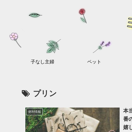
子なし主婦
ペット
プリン
本
便利情報
番
嬉