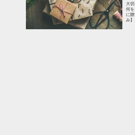
大切
何を
に贈
み】