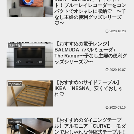
ト！ブルーレイレコーダーをコン
パクトでオシャレに収納♡ 〜子
なし主婦の便利グッズシリーズ
♡〜
2020.10.20
【おすすめの電子レンジ】
便利情報
BALMUDA（バルミューダ）
The Range〜子なし主婦の便利グ
ッズシリーズ♡〜
2020.10.07
【おすすめのサイドテーブル】
my home
IKEA 「NESNA」安くておしゃ
れ♡
2020.09.16
【おすすめのダイニングテーブ
my home
ル】アルモニア「CURVE」 モダ
ンでおしゃれな伸縮式テーブル！