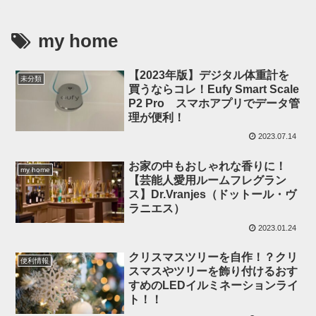
my home
【2023年版】デジタル体重計を
未分類
買うならコレ！Eufy Smart Scale
P2 Pro スマホアプリでデータ管
理が便利！
2023.07.14
お家の中もおしゃれな香りに！
my home
【芸能人愛用ルームフレグラン
ス】Dr.Vranjes（ドットール・ヴ
ラニエス）
2023.01.24
クリスマスツリーを自作！？クリ
便利情報
スマスやツリーを飾り付けるおす
すめのLEDイルミネーションライ
ト！！