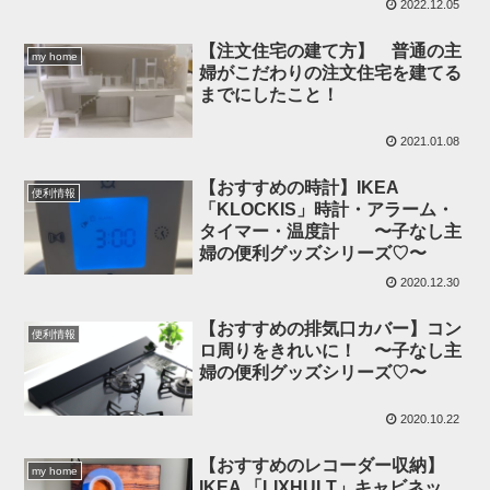
2022.12.05
【注文住宅の建て方】 普通の主
my home
婦がこだわりの注文住宅を建てる
までにしたこと！
2021.01.08
【おすすめの時計】IKEA
便利情報
「KLOCKIS」時計・アラーム・
タイマー・温度計 〜子なし主
婦の便利グッズシリーズ♡〜
2020.12.30
【おすすめの排気口カバー】コン
便利情報
ロ周りをきれいに！ 〜子なし主
婦の便利グッズシリーズ♡〜
2020.10.22
【おすすめのレコーダー収納】
my home
IKEA 「LIXHULT」キャビネッ