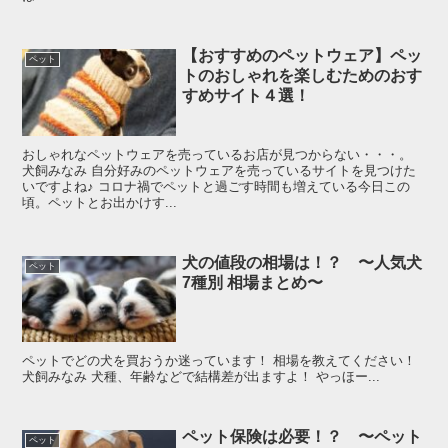
【おすすめのペットウェア】ペッ
ペット
トのおしゃれを楽しむためのおす
すめサイト４選！
おしゃれなペットウェアを売っているお店が見つからない・・・。
犬飼みなみ 自分好みのペットウェアを売っているサイトを見つけた
いですよね♪ コロナ禍でペットと過ごす時間も増えている今日この
頃。ペットとお出かけす...
犬の値段の相場は！？ 〜人気犬
ペット
7種別 相場まとめ〜
ペットでどの犬を買おうか迷っています！ 相場を教えてください！
犬飼みなみ 犬種、年齢などで結構差が出ますよ！ やっほー...
ペット保険は必要！？ 〜ペット
ペット