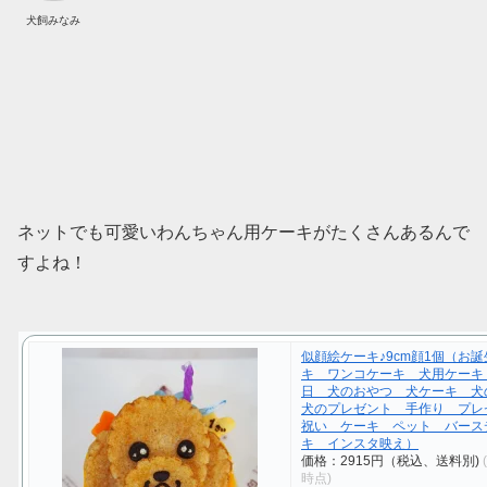
犬飼みなみ
ネットでも可愛いわんちゃん用ケーキがたくさんあるんで
すよね！
似顔絵ケーキ♪9cm顔1個（お
キ ワンコケーキ 犬用ケーキ
日 犬のおやつ 犬ケーキ 
犬のプレゼント 手作り プレ
祝い ケーキ ペット バース
キ インスタ映え）
価格：2915円（税込、送料別)
時点)