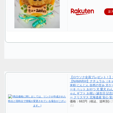
楽
【ロウソク全員プレゼント！】
【NAMARA!】ナチュラル（キ
米粉 にんじん 自然の甘み 犬ケ
ーキ ペット おやつ 犬 愛犬 わ
ゃん ギフト お祝い 誕生日 記念
ー クリスマス 北海道産 安心 安
価格：682円（税込、送料別)
(
点)