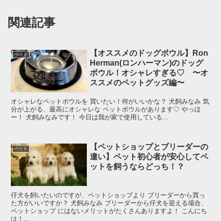
関連記事
【オススメのドッグボウル】Ron
ペット
Herman(ロンハーマン)のドッグ
ボウル！オシャレすぎる♡ 〜オ
ススメのペットグッズ編〜
オシャレなペットボウルを 買いたい！何がいいかな？ 犬飼みなみ 気
分が上がる、最高にオシャレな ペットボウルがあります♡ やっほ
ー！ 犬飼みなみです！ 今日は我が家で使用している...
【ペットショップとブリーダーの
ペット
違い】ペット初心者が安心してペ
ットを飼うならどっち！？
仔犬を飼いたいのですが、ペットショップより ブリーダーから買っ
た方がいいですか？ 犬飼みなみ ブリーダーから仔犬を迎える場合、
ペットショップ にはないメリットがたくさんありますよ！ こんにち
は！...