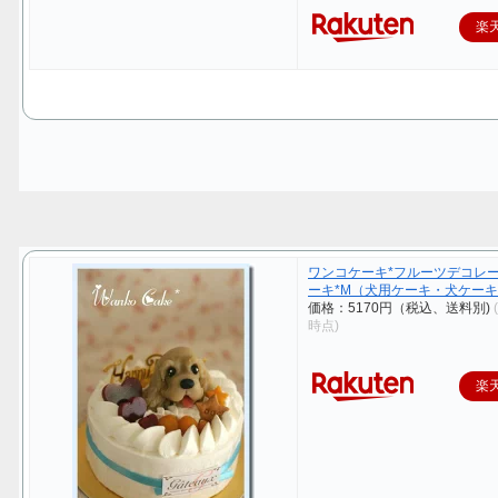
楽
ワンコケーキ*フルーツデコレ
ーキ*M（犬用ケーキ・犬ケー
価格：5170円（税込、送料別)
時点)
楽